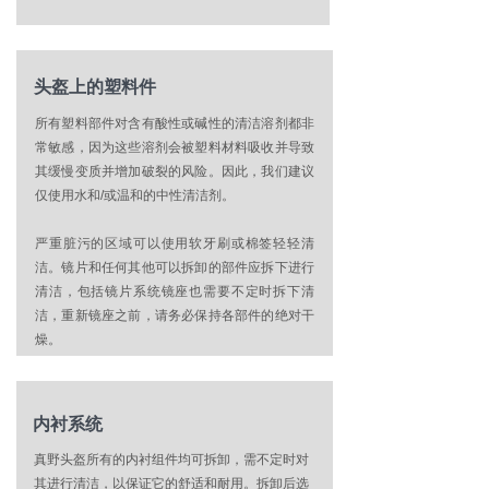
头盔上的塑料件
所有塑料部件对含有酸性或碱性的清洁溶剂都非
常敏感，因为这些溶剂会被塑料材料吸收并导致
其缓慢变质并增加破裂的风险。因此，我们建议
仅使用水和/或温和的中性清洁剂。
严重脏污的区域可以使用软牙刷或棉签轻轻清
洁。镜片和任何其他可以拆卸的部件应拆下进行
清洁，包括镜片系统镜座也需要不定时拆下清
洁，重新镜座之前，请务必保持各部件的绝对干
燥。
内衬系统
真野头盔所有的内衬组件均可拆卸，需不定时对
其进行清洁，以保证它的舒适和耐用。拆卸后选