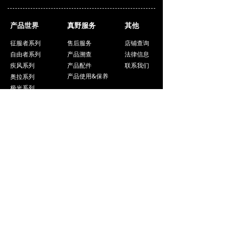
产品世界
真野服务
其他
征服者系列
售后服务
店铺查询
自由者系列
产品溯查
法律信息
产品配件
疾风系列
联系我们
产品使用&保养
奥拉系列
极光系列
关注我们
打开微信APP扫一扫
关注公众号
真野头盔
打开抖音APP扫一扫
或点击前往