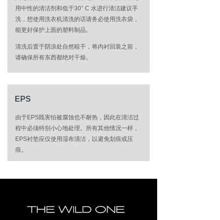
用中性的清洁剂和低于30° C 水进行清洁建议手
洗，想使用洗衣机清洗的话请务必使用洗衣袋，
能更好保护上面的塑料制品。
清洗后置于阴凉处自然晾干，将内衬回装之前，
请确保所有东西都绝对干燥。
EPS
由于EPS既害怕被腐蚀也不耐热，因此在清洁过
程中必须特别小心地处理。所有其他情况一样，
EPS衬垫应仅使用湿布清洁，以避免划痕或压
痕。