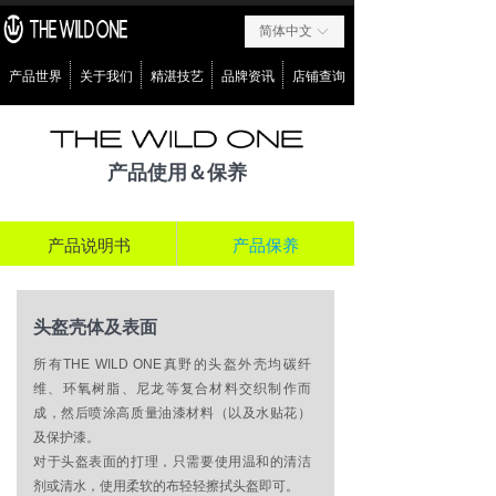
简体中文
ꀅ
产品世界
关于我们
精湛技艺
品牌资讯
店铺查询
产品使用＆保养
产品说明书
产品保养
头盔壳体及表面
所有THE WILD ONE真野的头盔外壳均碳纤
维、环氧树脂、尼龙等复合材料交织制作而
成，然后喷涂高质量油漆材料（以及水贴花）
及保护漆。
对于头盔表面的打理，只需要使用温和的清洁
剂或清水，使用柔软的布轻轻擦拭头盔即可。