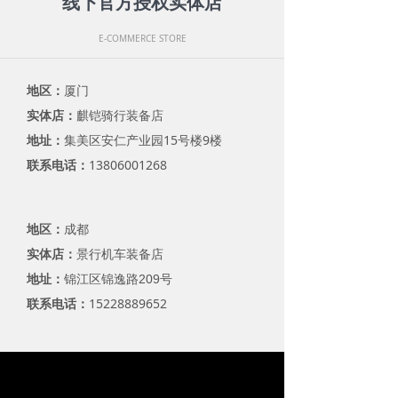
线下官方授权实体店
E-COMMERCE STORE
地区：
厦门
实体店：
麒铠骑行装备店
地址：
集美区安仁产业园15号楼9楼
联系电话：
13806001268
地区：
成都
实体店：
景行机车装备店
地址：
锦江区锦逸路209号
联系电话：
15228889652