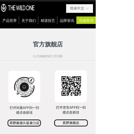
简体中文
ꀅ
产品世界
关于我们
精湛技艺
品牌资讯
店铺查询
官方旗舰店
E-COMMERCE STORE