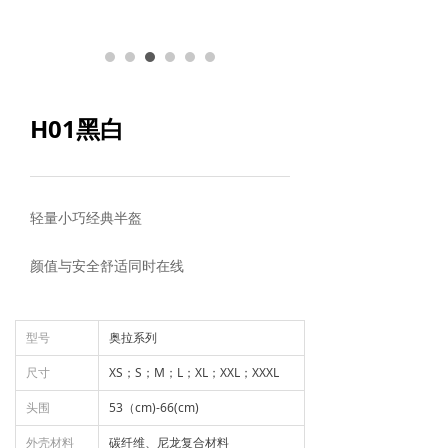
H01黑白
轻量小巧经典半盔
颜值与安全舒适同时在线
型号
奥拉系列
尺寸
XS；S；M；L；XL；XXL；XXXL
头围
53（cm)-66(cm)
外壳材料
碳纤维、尼龙复合材料