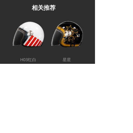
相关推荐
H03红白
星星
前一个：
星星
ꄴ
后一个：
快乐小狗-棕
ꄲ