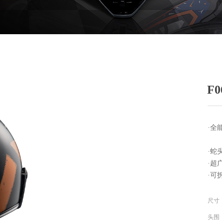
F0
·全
·蛇
·超
·可
尺寸
头围