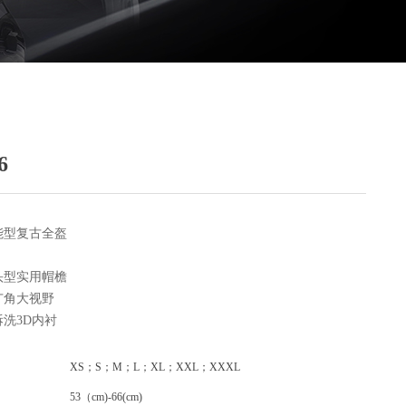
6
能型复古全盔
头型实用帽檐
广角大视野
拆洗3D内衬
XS；S；M；L；XL；XXL；XXXL
53（cm)-66(cm)