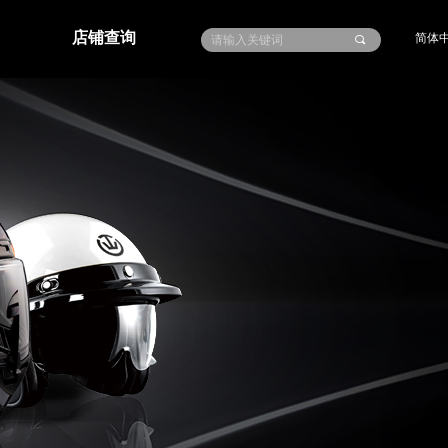
店铺查询
简体
끠
ideBind Error:未将对象引用设置到对象的实例。