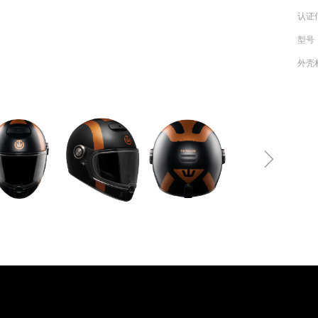
认证
型号
外壳
ꁇ