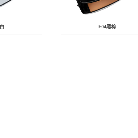
黑白
F04黑棕