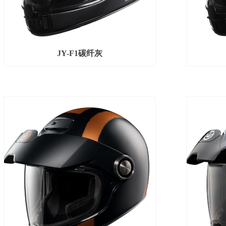
JY-F1碳纤灰