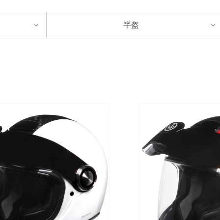
半盔
ꀁ
ꀁ