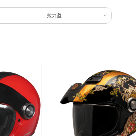
拉力盔
ꀁ