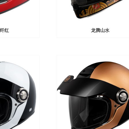
碳纤红
龙腾山水