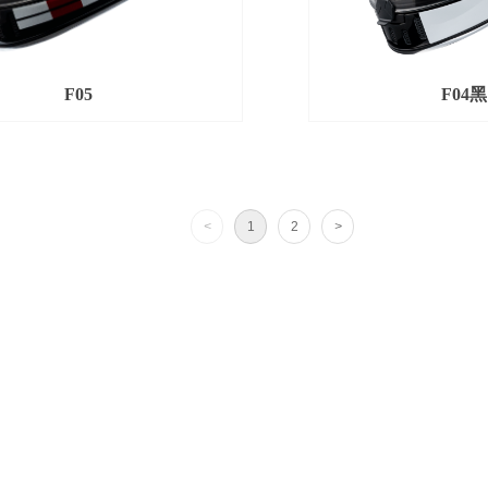
F05
F04
<
1
2
>