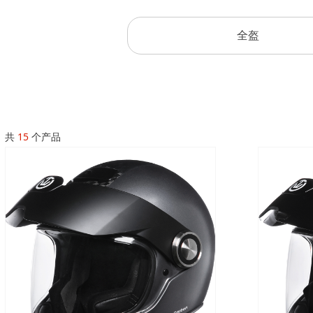
全盔
共
15
个产品